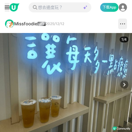
下載App
Missfoodie
2025/12/12
1
/
4
Next