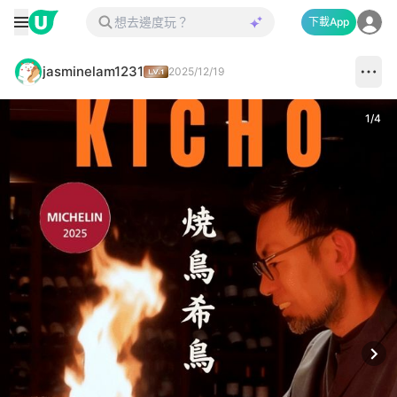
下載App
jasminelam1231
2025/12/19
1
/
4
Next