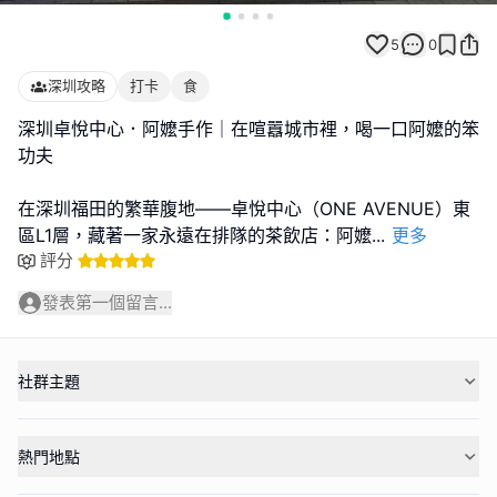
5
0
深圳攻略
打卡
食
深圳卓悅中心．阿嬤手作｜在喧囂城市裡，喝一口阿嬤的笨
功夫
在深圳福田的繁華腹地——卓悅中心（ONE AVENUE）東
區L1層，藏著一家永遠在排隊的茶飲店：阿嬤
...
更多
評分
發表第一個留言...
社群主題
熱門地點