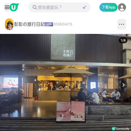
下載App
彭彭の旅行日記
2026/04/15
1
/
4
Next