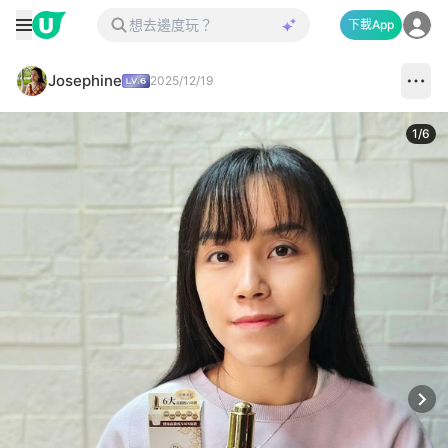
下載App
Josephine
2025/12/19
1
/
6
Next