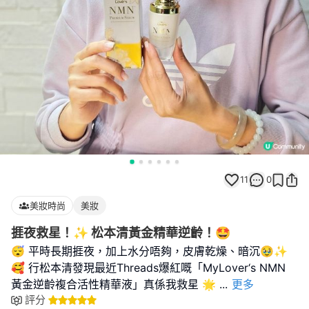
11
0
美妝時尚
美妝
捱夜救星！✨ 松本清黃金精華逆齡！🤩
😴 平時長期捱夜，加上水分唔夠，皮膚乾燥、暗沉🥹✨
🥰 行松本清發現最近Threads爆紅嘅「MyLover‘s NMN
黃金逆齡複合活性精華液」真係我救星 🌟
...
更多
評分