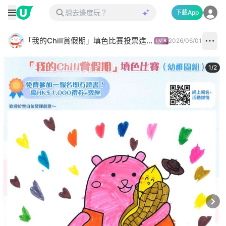
下載App
「我的Chill賞假期」填色比賽投票進行中✅
2026/06/01
1
/
2
Next