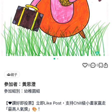
0
0
親子
參加者：黃思澄
參加組別：幼稚園組
【❤️讚好即投票】立即Like Post，支持Chill級小畫家贏走
「最高人氣獎」🎨！