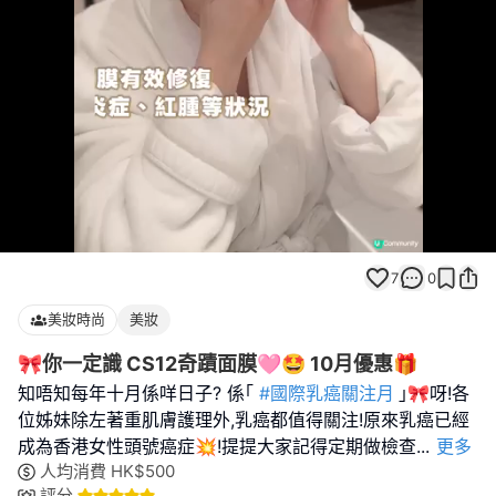
Loaded
:
Unmute
100.00%
7
0
美妝時尚
美妝
🎀你一定識 CS12奇蹟面膜🩷🤩 10月優惠🎁
知唔知每年十月係咩日子? 係｢
#國際乳癌關注月
｣🎀呀!各
位姊妹除左著重肌膚護理外,乳癌都值得關注!原來乳癌已經
成為香港女性頭號癌症💥!提提大家記得定期做檢查
...
更多
人均消費
HK$
500
評分