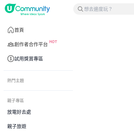
首頁
創作者合作平台
試用獎賞專區
熱門主題
親子專區
放電好去處
親子旅遊