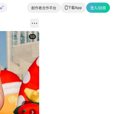
下載App
創作者合作平台
登入/註冊
1
/
2
即睇更多社