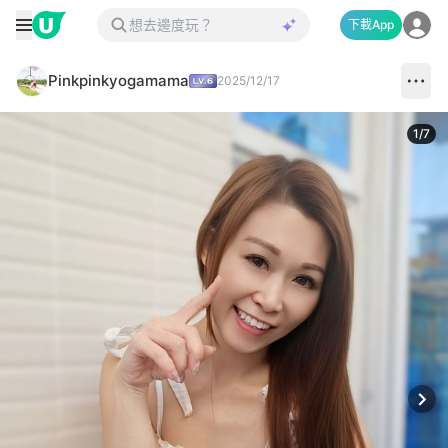
下載App
Pinkpinkyogamama
2025/12/17
1
/
7
Next