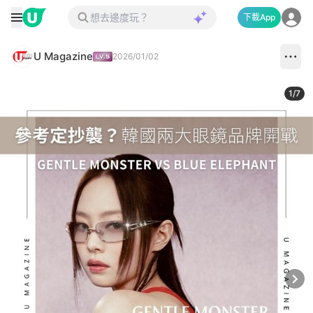
下載App
U Magazine
2026/01/02
1
/
7
Next