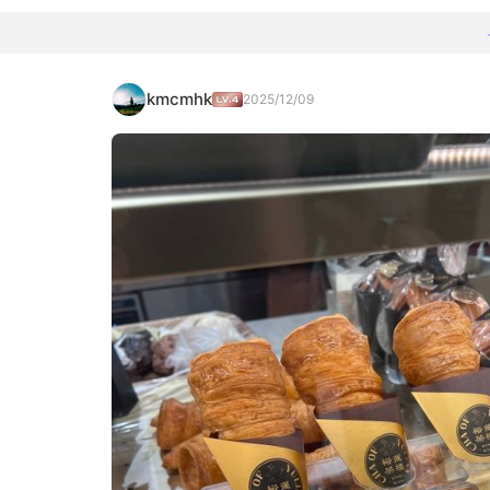
kmcmhk
2025/12/09