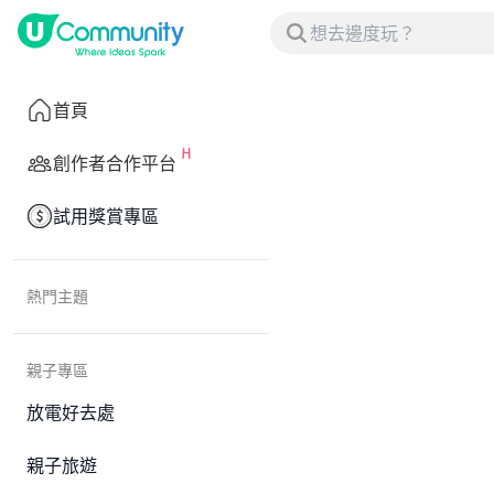
首頁
創作者合作平台
試用獎賞專區
熱門主題
親子專區
放電好去處
親子旅遊