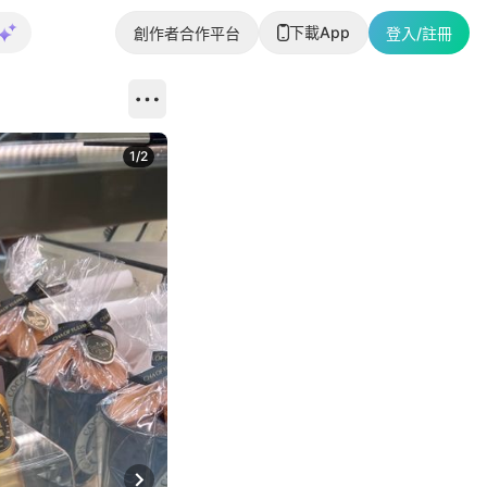
下載App
創作者合作平台
登入/註冊
1
/
2
即睇更多社