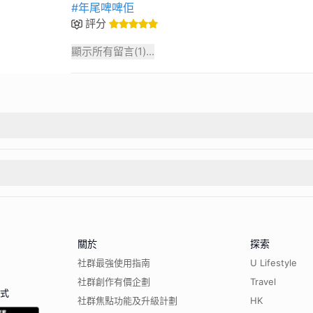
#年尾啤啤佢
評分
顯示所有留言(
1
)...
關於
探索
社群最強使用指南
U Lifestyle
社群創作有價企劃
Travel
程式
社群焦點功能及升級計劃
HK