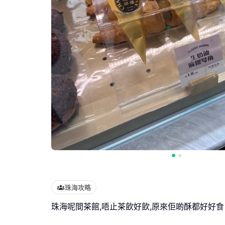
珠海攻略
珠海呢間茶館,唔止茶飲好飲,原來佢啲酥都好好食