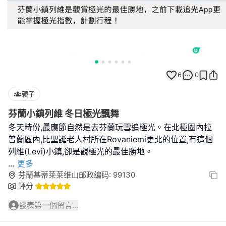
6
0
親子
芬蘭小鎮列維 冬日極光飄舞
冬天時份,最應節自然是去芬蘭玩雪追極光。在北極圈內拉
普蘭區內,比聖誕老人村所在Rovaniemi更北的位置,有這個
...
更多
芬蘭基蒂莱莱维山邮政编码: 99130
評分
發表第一個留言...