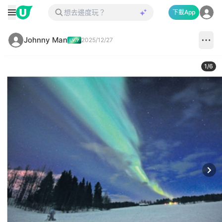
下載App
Johnny Man
2025/12/27
1
/
6
Next