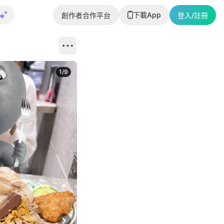
下載App
創作者合作平台
登入/註冊
1
/
9