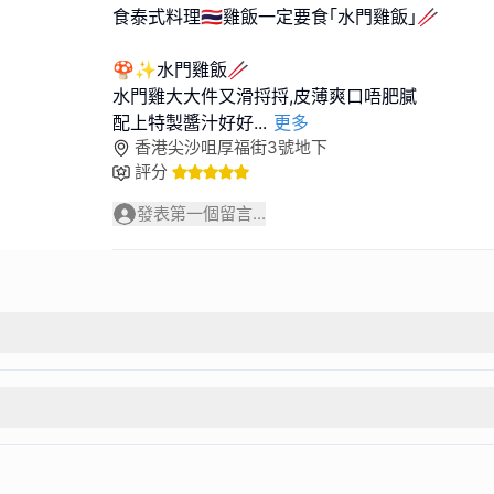
食泰式料理🇹🇭雞飯一定要食｢水門雞飯｣🥢
🍄✨水門雞飯🥢
水門雞大大件又滑捋捋,皮薄爽口唔肥膩
配上特製醬汁好好
...
更多
香港尖沙咀厚福街3號地下
評分
發表第一個留言...