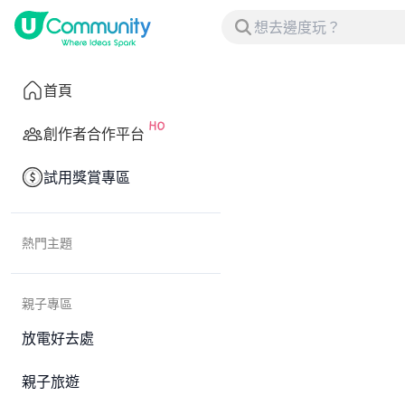
首頁
創作者合作平台
試用獎賞專區
熱門主題
親子專區
放電好去處
親子旅遊