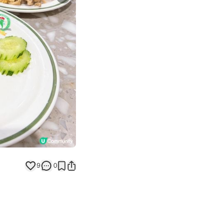
Next slide
9
0