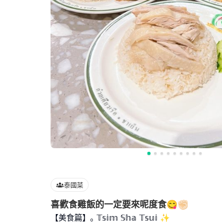
泰國菜
喜歡食雞飯的一定要來呢度食😋✊🏻
【美食篇】｡ 𝕋𝕤𝕚𝕞 𝕊𝕙𝕒 𝕋𝕤𝕦𝕚 ✨