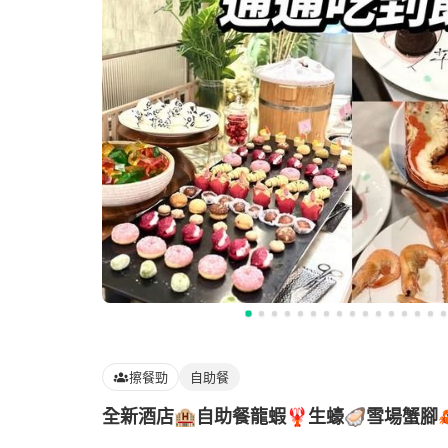
擦餐勁
自助餐
全新酒店🏨自助餐龍蝦🦞生蠔🦪雪場蟹腳