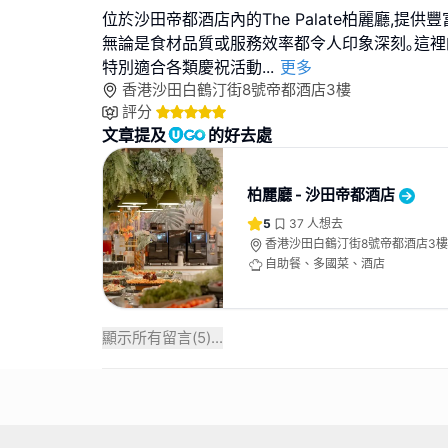
位於沙田帝都酒店內的The Palate柏麗廳,提供
無論是食材品質或服務效率都令人印象深刻｡這裡
特別適合各類慶祝活動
...
更多
香港沙田白鶴汀街8號帝都酒店3樓
評分
文章提及
的好去處
柏麗廳 - 沙田帝都酒店
5
37
人想去
香港沙田白鶴汀街8號帝都酒店3樓
自助餐、多國菜、酒店
顯示所有留言(
5
)...