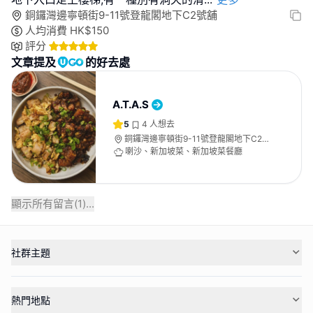
銅鑼灣邊寧頓街9-11號登龍閣地下C2號舖
人均消費
HK$
150
評分
文章提及
的好去處
A.T.A.S
5
4
人想去
銅鑼灣邊寧頓街9-11號登龍閣地下C2號
舖
喇沙、新加坡菜、新加坡菜餐廳
顯示所有留言(
1
)...
社群主題
熱門地點