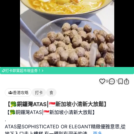
Loaded
:
Unmute
100.00%
打卡即賞超市現金券！
9
1
香港攻略
打卡
食
【🥦銅鑼灣ATAS|🇸🇬新加坡小清新大放鬆】
【🥦銅鑼灣ATAS|🇸🇬新加坡小清新大放鬆】
.
ATAS是SOPHISTICATED OR ELEGANT精緻優雅意思,從
地下入口走上樓梯,有一種別有洞天的清
...
更多