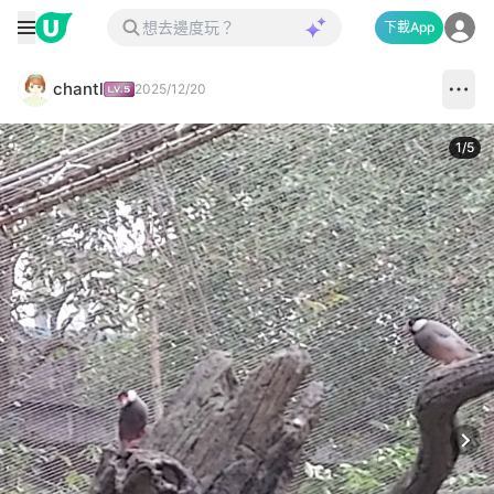
下載App
chantl
2025/12/20
1
/
5
Next