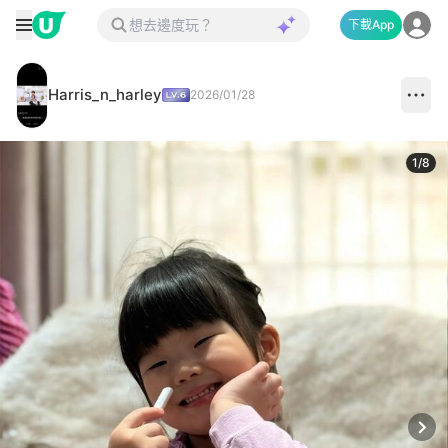
下載App
Harris_n_harley
2026/01/28
1
/
8
Next