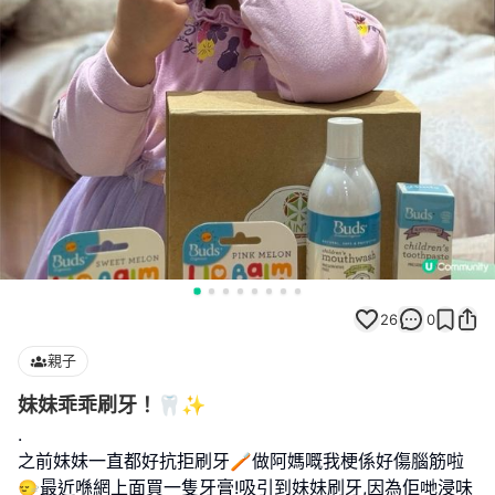
26
0
親子
妹妹乖乖刷牙！🦷✨
.
之前妹妹一直都好抗拒刷牙🪥做阿媽嘅我梗係好傷腦筋啦
🙂‍↔️最近喺網上面買一隻牙膏!吸引到妹妹刷牙,因為佢哋浸味