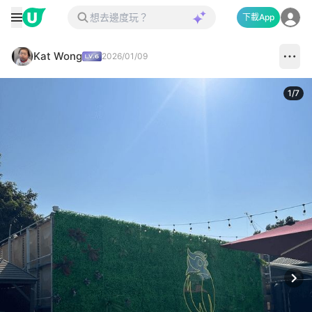
下載App
Kat Wong
2026/01/09
1
/
7
Next