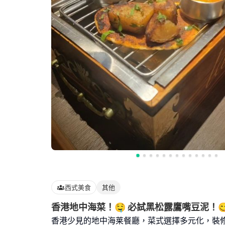
西式美食
其他
香港地中海菜！🤤 必試黑松露鷹嘴豆泥！
香港少見的地中海莱餐廳，菜式選擇多元化，裝