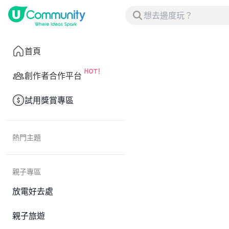
首頁
創作者合作平台
試用獎賞專區
熱門主題
親子專區
放電好去處
親子旅遊