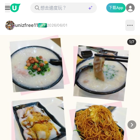
下載App
unizfree11
2026/06/01
1
/
7
Next