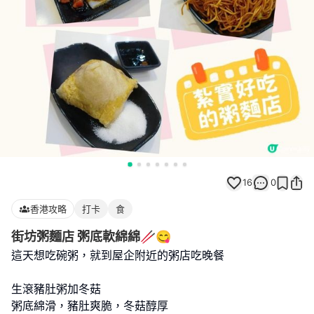
16
0
香港攻略
打卡
食
街坊粥麵店 粥底軟綿綿🥢😋
這天想吃碗粥，就到屋企附近的粥店吃晚餐
生滾豬肚粥加冬菇
粥底綿滑，豬肚爽脆，冬菇醇厚