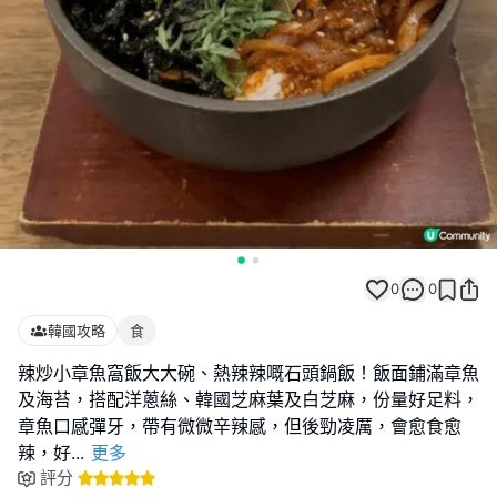
0
0
韓國攻略
食
辣炒小章魚窩飯大大碗、熱辣辣嘅石頭鍋飯！飯面鋪滿章魚
及海苔，搭配洋蔥絲、韓國芝麻葉及白芝麻，份量好足料，
章魚口感彈牙，帶有微微辛辣感，但後勁凌厲，會愈食愈
辣，好
...
更多
評分