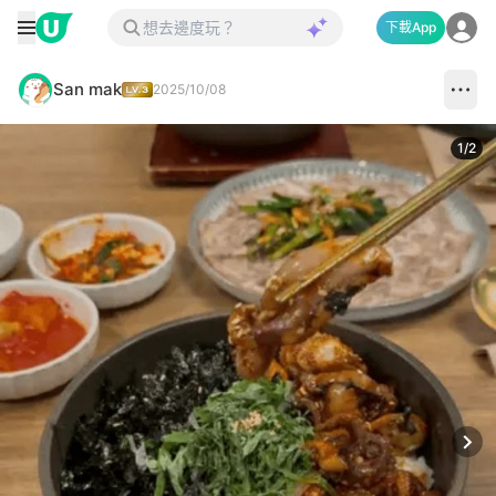
下載App
San mak
2025/10/08
1
/
2
Next