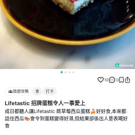
10
0
旅遊攻略
食
打卡
Lifetastic 招牌蛋糕令人一事愛上
成日都聽人講Lifetastic 既草莓西瓜蛋糕🍰好好食,本來都
諗住西瓜🍉會令到蛋糕變得好濕,但結果卻係出人意表嘅好
食