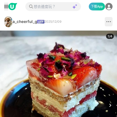
下載App
a_cheerful_g
2025/12/09
1
/
4
Next