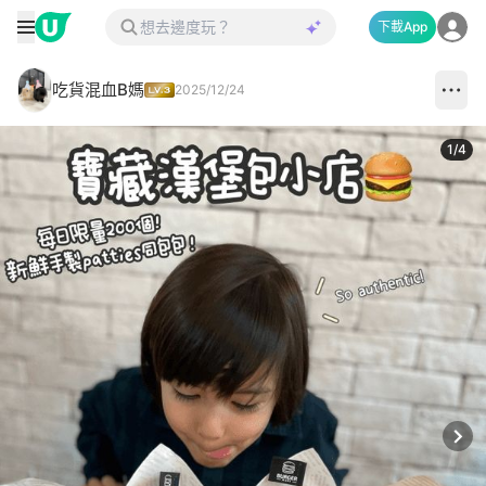
下載App
吃貨混血B媽
2025/12/24
1
/
4
Next