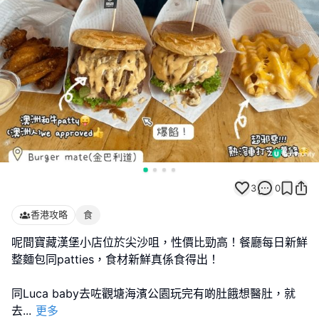
3
0
香港攻略
食
呢間寶藏漢堡小店位於尖沙咀，性價比勁高！餐廳每日新鮮
整麵包同patties，食材新鮮真係食得出！
同Luca baby去咗觀塘海濱公園玩完有啲肚餓想醫肚，就
去
...
更多