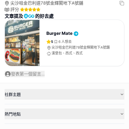
尖沙咀金巴利道78號金輝閣地下A號舖
評分
文章提及
的好去處
Burger Mate
5
6
人想去
尖沙咀金巴利道78號金輝閣地下A號舖
漢堡包、西式、西式
發表第一個留言...
社群主題
熱門地點