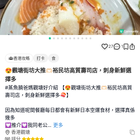
27
1
香港攻略
打卡
食
😍觀塘街坊大推🫶🏻裕民坊高質壽司店，刺身新鮮選
擇多
#蒸魚腩爸媽觀塘好介紹 【😍觀塘街坊大推🫶🏻裕民坊高質
壽司店，刺身新鮮選擇多🍣】
因為知道呢間餐廳每日都會有新鮮日本空運食材，選擇真係
幾多
💟推介💟我同老公
...
更多
香港觀塘
評分