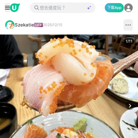
下載App
Szekatie
2025/12/15
1
/
11
Next