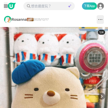
下載App
Rosanna
2025/12/17
1
/
4
Next