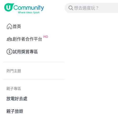
首頁
創作者合作平台
試用獎賞專區
熱門主題
親子專區
放電好去處
親子旅遊