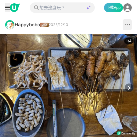
下載App
Happybobo
2025/12/10
1
/
4
Next