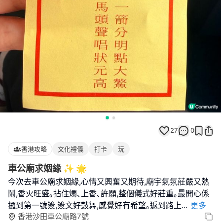
27
0
香港攻略
文化禮儀
打卡
玩
車公廟求姻緣 ✨ 🌟
今次去車公廟求姻緣,心情又興奮又期待,廟宇氣氛莊嚴又熱
鬧,香火旺盛｡拈住燭､上香､許願,整個儀式好莊重｡最開心係
攞到第一號簽,簽文好鼓舞,感覺好有希望｡返到路上
...
更多
香港沙田車公廟路7號