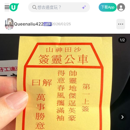
下載App
Queenaliu422
2026/02/25
1
/
2
Next