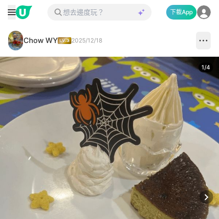
下載App
Chow WY
2025/12/18
1
/
4
Next