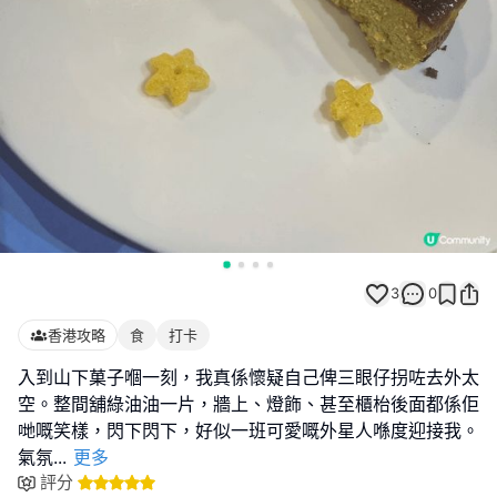
3
0
香港攻略
食
打卡
入到山下菓子嗰一刻，我真係懷疑自己俾三眼仔拐咗去外太
空。整間舖綠油油一片，牆上、燈飾、甚至櫃枱後面都係佢
哋嘅笑樣，閃下閃下，好似一班可愛嘅外星人喺度迎接我。
氣氛
...
更多
評分