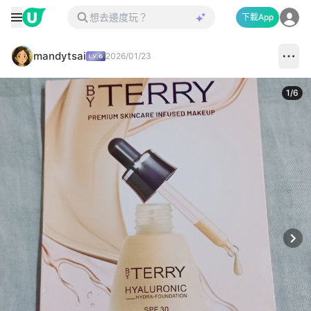
下載App
mandytsai
2026/01/23
1
/
6
Next