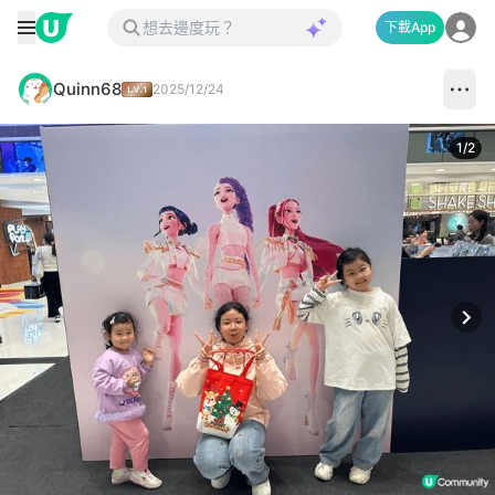
下載App
Quinn68
2025/12/24
1
/
2
Next