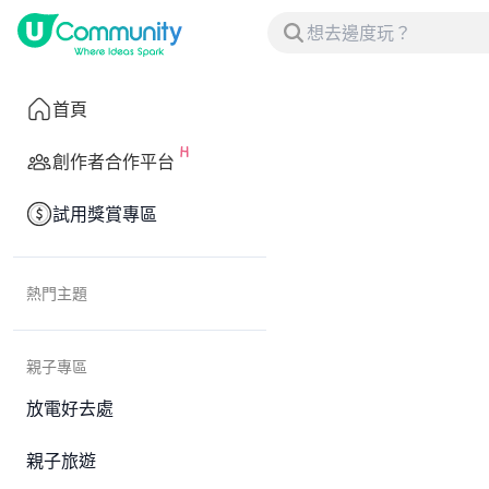
首頁
創作者合作平台
試用獎賞專區
熱門主題
親子專區
放電好去處
親子旅遊