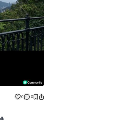
Next slide
0
0
lk