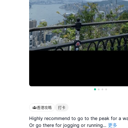
香港攻略
打卡
Highly recommend to go to the peak for a wa
Or go there for jogging or running
...
更多