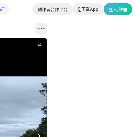
下載App
創作者合作平台
登入/註冊
1
/
4