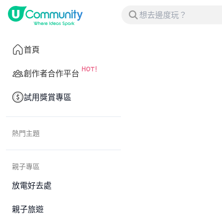
首頁
創作者合作平台
試用獎賞專區
熱門主題
親子專區
放電好去處
親子旅遊