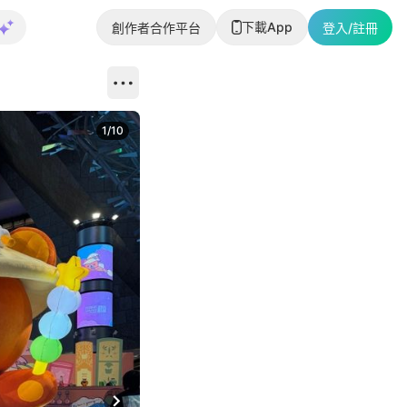
下載App
創作者合作平台
登入/註冊
1
/
10