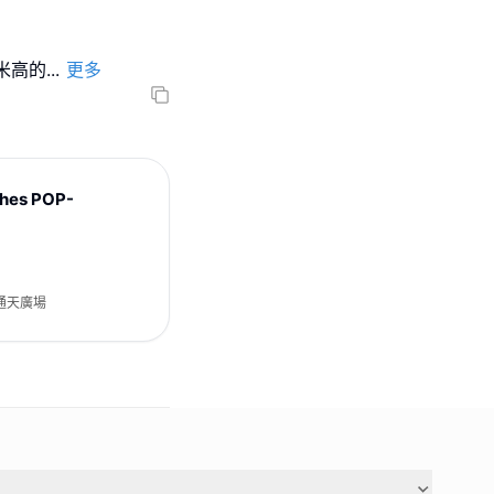
米高的
...
更多
shes POP-
通天廣場