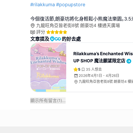
#rilakkuma
#popupstore
今個復活節,朗豪坊將化身輕鬆小熊魔法樂園｡3.5
九龍旺角亞皆老街8號 朗豪坊4 樓通天廣場
評分
文章提及
的好去處
Rilakkuma’s Enchanted Wi
UP SHOP 魔法願望限定店
5
35
人想去
2026年4月1日 - 4月26日
九龍旺角亞皆老街8號 朗豪坊4 樓
顯示所有留言(
1
)...