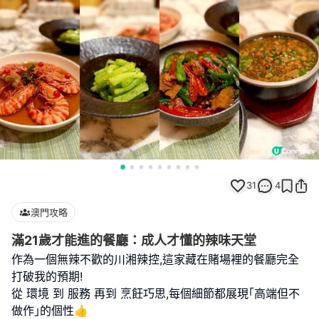
31
4
澳門攻略
滿21歲才能進的餐廳：成人才懂的辣味天堂
作為一個無辣不歡的川湘辣控,這家藏在賭場裡的餐廳完全
打破我的預期!
從 環境 到 服務 再到 烹飪巧思,每個細節都展現｢高端但不
做作｣的個性👍