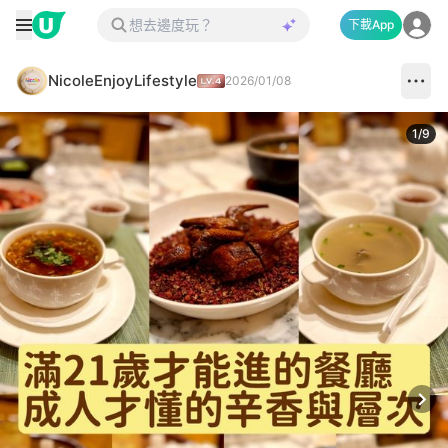
下載App
NicoleEnjoyLifestyle
2026/01/08
1
/
9
Next