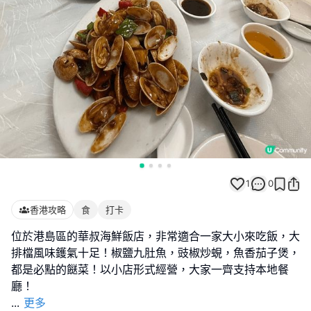
1
0
香港攻略
食
打卡
位於港島區的華叔海鮮飯店，非常適合一家大小來吃飯，大
排檔風味鑊氣十足！椒鹽九肚魚，豉椒炒蜆，魚香茄子煲，
都是必點的餸菜！以小店形式經營，大家一齊支持本地餐
...
更多