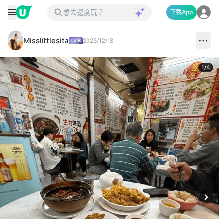
下載App
Misslittlesita
2025/12/18
1
/
4
Next