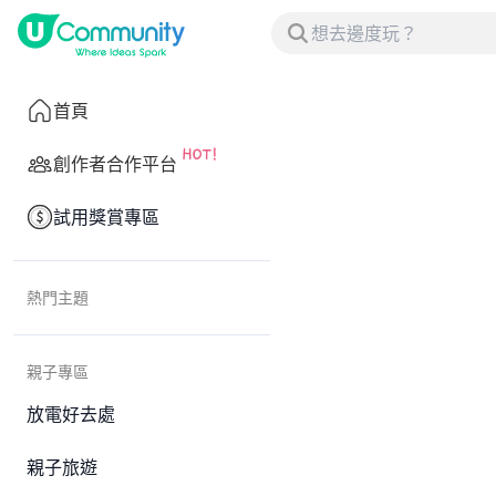
首頁
創作者合作平台
試用獎賞專區
熱門主題
親子專區
放電好去處
親子旅遊