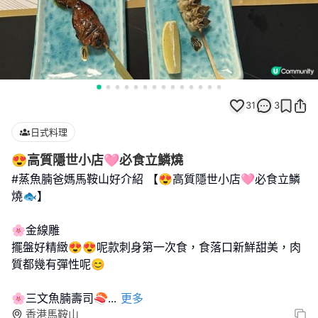
31
3
日式料理
😍高質隱世小店🩷必食立鱗燒
#蒸魚腩爸媽馬鞍山好介紹 【😍高質隱世小店🩷必食立鱗
燒🐟】
🌸金線雕
擺盤好精緻😍😍呢款刺身第一次食，食落口新鮮甜美，肉
質都幾有彈性呢😊
🌸三文魚腩壽司🍣
...
更多
香港馬鞍山