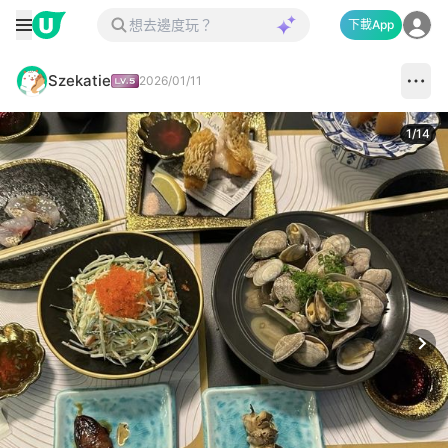
下載App
Szekatie
2026/01/11
1
/
14
Next