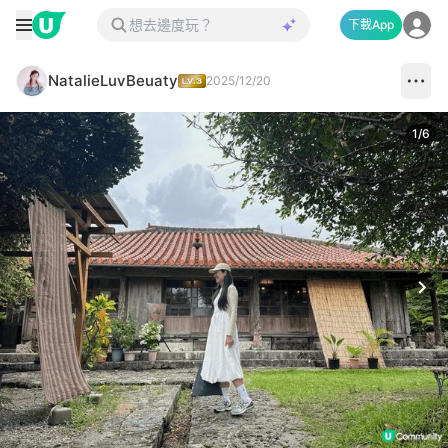
下載App
NatalieLuvBeuaty
2025/12/20
1
/
6
Next