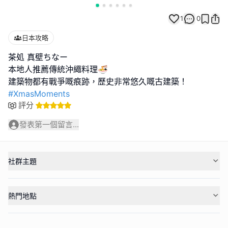
1
0
日本攻略
茶処 真壁ちなー
本地人推薦傳統沖繩料理🍜
#XmasMoments
評分
發表第一個留言...
社群主題
熱門地點