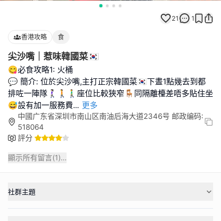
21
1
香港攻略
食
尖沙嘴｜惹味韓國菜🇰🇷
😋必食攻略1: 火桶
💬 簡介: 位於尖沙嘴,主打正宗韓國菜🇰🇷下晝1點幾去到都
排咗一陣隊🚶🏻‍♀️🚶🚶‍♂️座位比較狹窄🪑同隔離檯差唔多貼住坐
😅設有加一服務費
...
更多
中國广东省深圳市南山区南油后海大道2346号 邮政编码:
518064
評分
顯示所有留言(
1
)...
社群主題