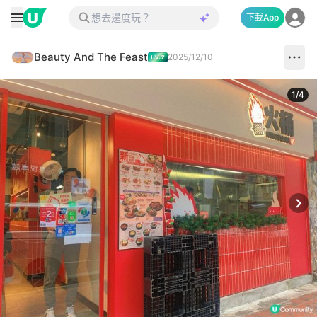
下載App
Beauty And The Feast
2025/12/10
1
/
4
Next