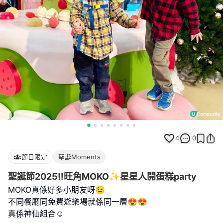
4
0
節日限定
聖誕Moments
聖誕節2025‼️旺角MOKO✨星星人開蛋糕party
MOKO真係好多小朋友呀😉
不同餐廳同免費遊樂場就係同一層😍😍
真係神仙組合☺️