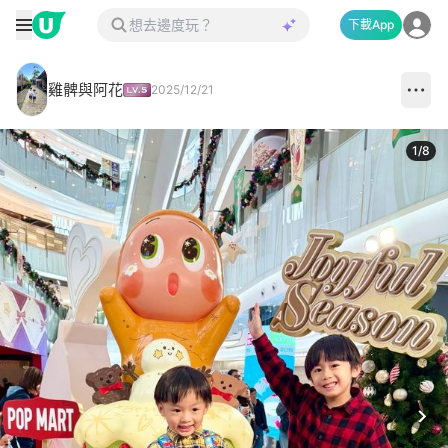
下載App
雞髀與阿花
2025/12/21
1
/
8
Next