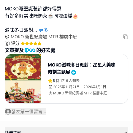
MOKO嘅聖誕裝飾都好得意
有好多好美味嘅奶茶☕️同埋蛋糕🎂
滋味冬日派對
...
更多
MOKO 新世紀廣場 MTR 樓層中庭
評分
文章提及
的好去處
MOKO滋味冬日派對：星星人美味
時刻主題展
5
1716
人想去
2025年11月21日 - 2026年1月1日
MOKO 新世紀廣場 MTR 樓層中庭
發表第一個留言...
社群主題