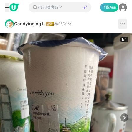
下載App
Candyinging Li
2026/01/21
1
/
4
Next