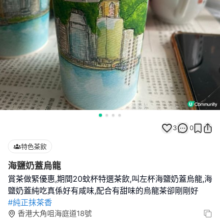
3
0
特色茶飲
海鹽奶蓋烏龍
賞茶做緊優惠,期間20蚊杯特選茶飲,叫左杯海鹽奶蓋烏龍,海
#純正抹茶香
香港大角咀海庭道18號