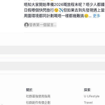
唔知大家開始準備2026嘅旅程未呢？唔少人都
日假嚟個快閃旅行😚✈️但如果去到先發現遇上
周圍環境都同計劃嘅唔一樣都幾難搞🥲
...
更多
發表第一個留言...
關於
探索
社群最強使用指南
U Lifestyle
社群創作有價企劃
Travel