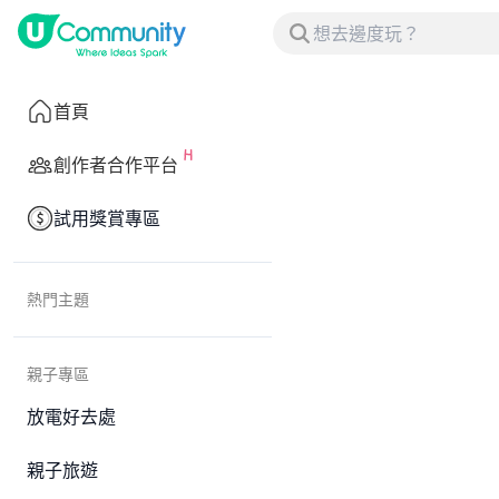
首頁
創作者合作平台
試用獎賞專區
熱門主題
親子專區
放電好去處
親子旅遊