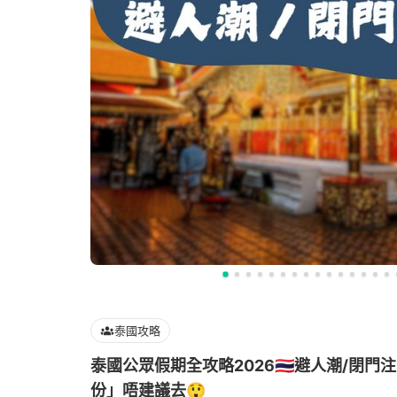
泰國攻略
泰國公眾假期全攻略2026🇹🇭避人潮/閉門
份」唔建議去😲