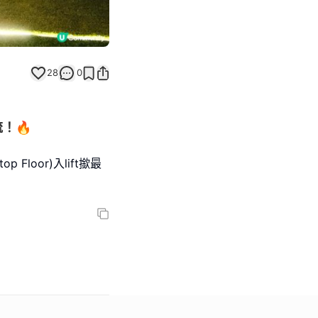
28
0
！🔥
p Floor)入lift撳最