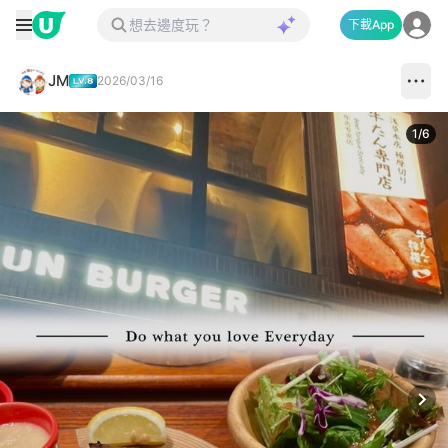
下載App
JM
2026/03/16
1
/
6
Next