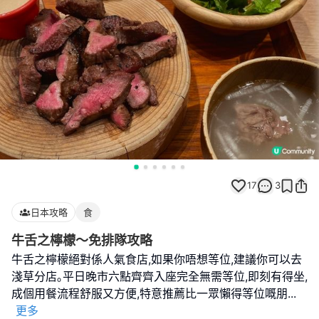
17
3
日本攻略
食
牛舌之檸檬～免排隊攻略
牛舌之檸檬絕對係人氣食店,如果你唔想等位,建議你可以去
淺草分店｡平日晚市六點齊齊入座完全無需等位,即刻有得坐,
成個用餐流程舒服又方便,特意推薦比一眾懶得等位嘅朋
...
更多