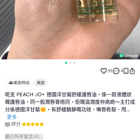
35
4
美妝時尚
美妝
呢支 PEACH JO+ 德國洋甘菊舒緩護唇油，係一款液體狀
嘅護唇油，同一般潤唇膏唔同，佢嘅滋潤度仲高啲～主打成
分係德國洋甘菊🌼，有舒緩鎮靜嘅功效，嘴唇乾裂、甩
...
更多
評分
顯示所有留言(
4
)...