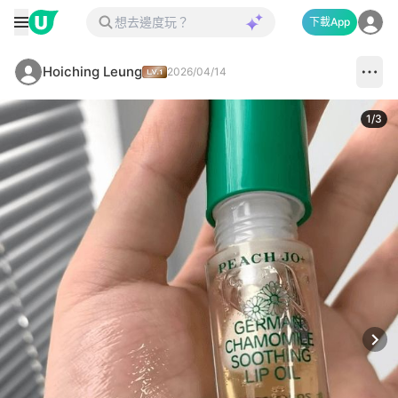
下載App
Hoiching Leung
2026/04/14
1
/
3
Next