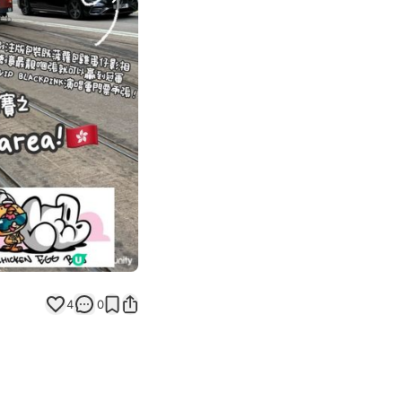
Next slide
4
0