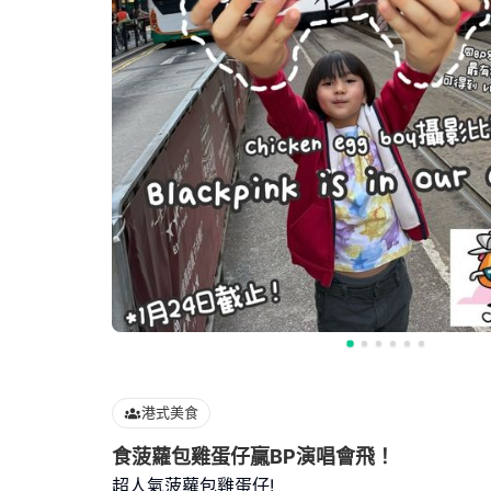
港式美食
食菠蘿包雞蛋仔贏BP演唱會飛！
超人氣菠蘿包雞蛋仔!