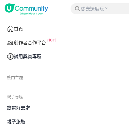
首頁
創作者合作平台
試用獎賞專區
熱門主題
親子專區
放電好去處
親子旅遊