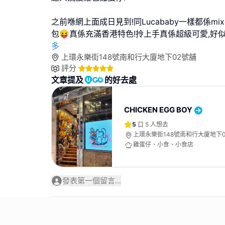
之前喺網上面成日見到!同Lucababy一樣都係mix
包😝真係充滿香港特色!拎上手真係超級可愛,好
多
上環永樂街148號南和行大廈地下02號舖
評分
文章提及
的好去處
CHICKEN EGG BOY
5
5
人想去
上環永樂街148號南和行大廈地下
雞蛋仔、小食、小食店
發表第一個留言...