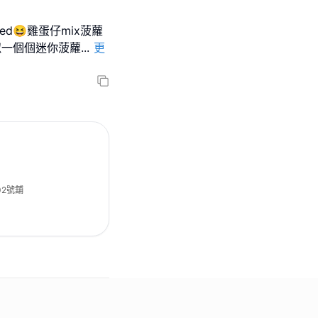
ed😆雞蛋仔mix菠蘿
似一個個迷你菠蘿
...
更
02號舖