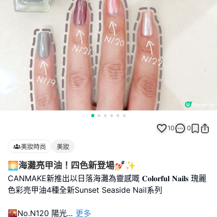
10
0
美妝時尚
美妝
🌅海灘亮甲油！四色新登場💅🏻✨
CANMAKE新推出以日落海灘為靈感嘅 𝐂𝐨𝐥𝐨𝐫𝐟𝐮𝐥 𝐍𝐚𝐢𝐥𝐬 瑰麗
色彩亮甲油4種全新Sunset Seaside Nail系列
🌇No.N120 陽光
...
更多