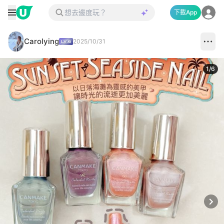
下載App
Carolying
2025/10/31
1
/
6
Next