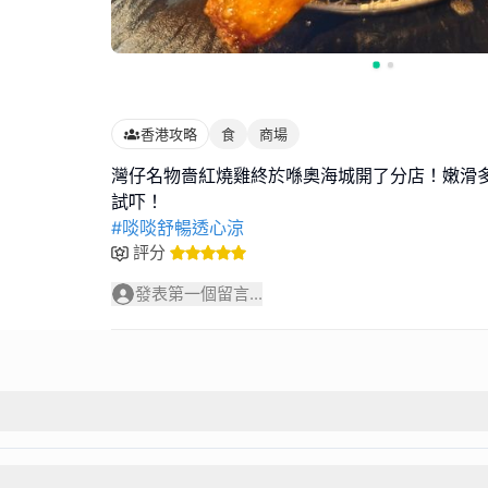
香港攻略
食
商場
灣仔名物嗇紅燒雞終於喺奧海城開了分店！嫩滑
#啖啖舒暢透心涼
評分
發表第一個留言...