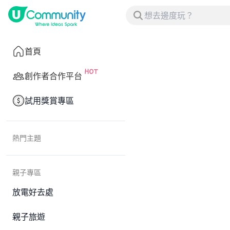
首頁
創作者合作平台
試用獎賞專區
熱門主題
親子專區
放電好去處
親子旅遊