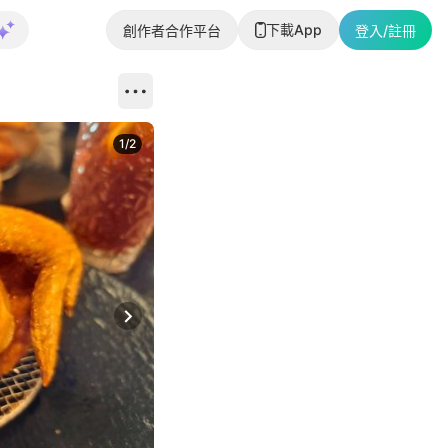
下載App
創作者合作平台
登入/註冊
1
/
2
即睇更多社
Next slide
返回帖文