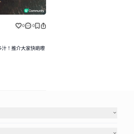
0
0
多汁！推介大家快啲嚟