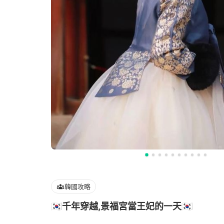
韓國攻略
🇰🇷千年穿越,景福宮當王妃的一天🇰🇷