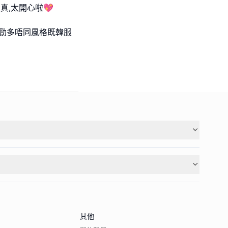
,太開心啦💖
🫰🏻勁多唔同風格既韓服
其他