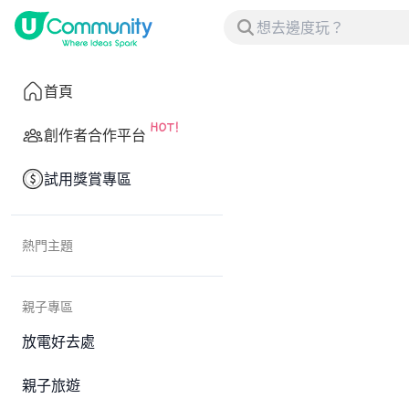
首頁
創作者合作平台
試用獎賞專區
熱門主題
親子專區
放電好去處
親子旅遊