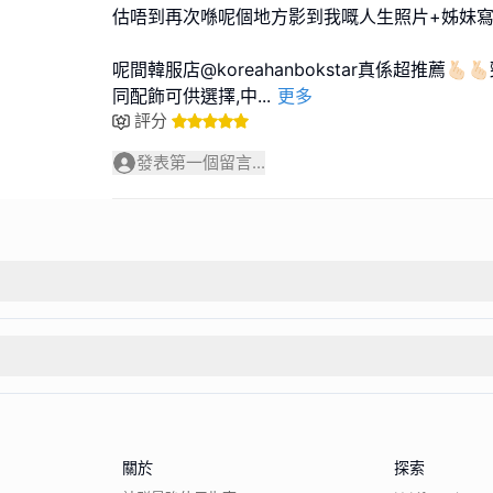
估唔到再次喺呢個地方影到我嘅人生照片+姊妹寫真
呢間韓服店@koreahanbokstar真係超推薦🫰🏻
同配飾可供選擇,中
...
更多
評分
發表第一個留言...
關於
探索