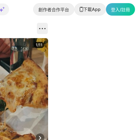
下載App
創作者合作平台
登入/註冊
1
/
11