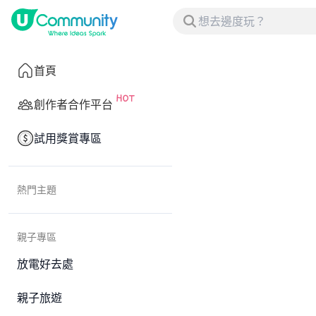
首頁
創作者合作平台
試用獎賞專區
熱門主題
親子專區
放電好去處
親子旅遊