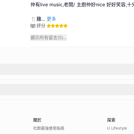
仲有live music,老闆/ 主廚仲好nice 好好笑容,十分欣
🍴雞
...
更多
評分
顯示所有留言(
5
)...
關於
探索
社群最強使用指南
U Lifestyle