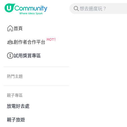
首頁
創作者合作平台
試用獎賞專區
熱門主題
親子專區
放電好去處
親子旅遊