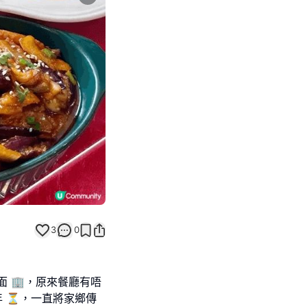
Next slide
3
0
 🏢，原來餐廳有唔
年 ⏳，一直將家鄉傳