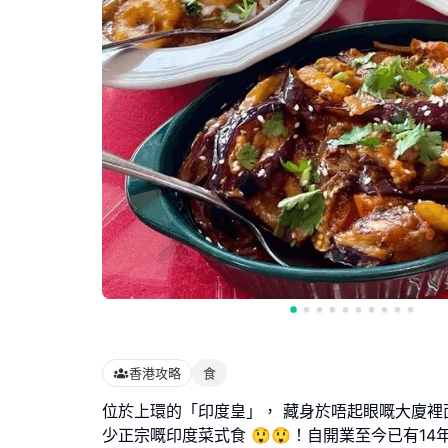
香港攻略
食
位於上環的「印度皇」， 藏身於唔起眼嘅大廈裡面
少正宗嘅印度菜式食 😲😲！自開業至今已有14